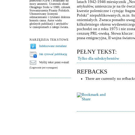
przeciwko PZPR i zwalniany na
latach 1942-1946 miesięcznik „Now
mocy amnestii. Uczestnik obrad
artykułów, umieszcza je na tle ówc
Okrągłego Stołu w 1989, członek
Stowarzyszenia Pisarzy Polskich.
kwestie polemiczne i cytując frag
Uhonorowany licznymi
Polski” niepublikowanych, m.in. 
odznaczeniami i tytułami doktora
oniemiałych. Zwraca ponadto uwagę
honoris causa. Autor wielu
głośnych publikacji i artykułów
kilkuletniego okresu wydawniczego.
w czasopismach z całego świata.
pochodzi on z roku 1975 i nie zos
cenzurę PRL-owską. Słowa klucze: 
prasa emigracyjna, II wojna świato
NARZĘDZIA TEKSTOWE
Indeksowane metadane
PEŁNY TEKST:
Jak cytować publikację
Tylko dla subskrybentów
Wyślij tekst przez e-mail
(Logowanie jest wymagane)
REFBACKS
There are currently no refbacks