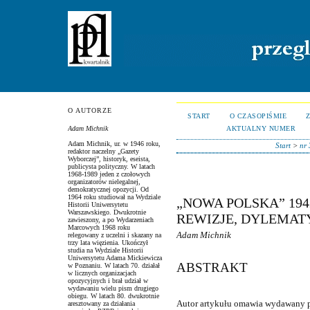
O AUTORZE
START
O CZASOPIŚMIE
AKTUALNY NUMER
Adam Michnik
Adam Michnik, ur. w 1946 roku,
Start
>
nr 
redaktor naczelny „Gazety
Wyborczej”, historyk, eseista,
publicysta polityczny. W latach
1968-1989 jeden z czołowych
organizatorów nielegalnej,
demokratycznej opozycji. Od
1964 roku studiował na Wydziale
„NOWA POLSKA” 1942
Historii Uniwersytetu
Warszawskiego. Dwukrotnie
REWIZJE, DYLEMAT
zawieszony, a po Wydarzeniach
Marcowych 1968 roku
Adam Michnik
relegowany z uczelni i skazany na
trzy lata więzienia. Ukończył
studia na Wydziale Historii
Uniwersytetu Adama Mickiewicza
ABSTRAKT
w Poznaniu. W latach 70. działał
w licznych organizacjach
opozycyjnych i brał udział w
wydawaniu wielu pism drugiego
obiegu. W latach 80. dwukrotnie
Autor artykułu omawia wydawany 
aresztowany za działania