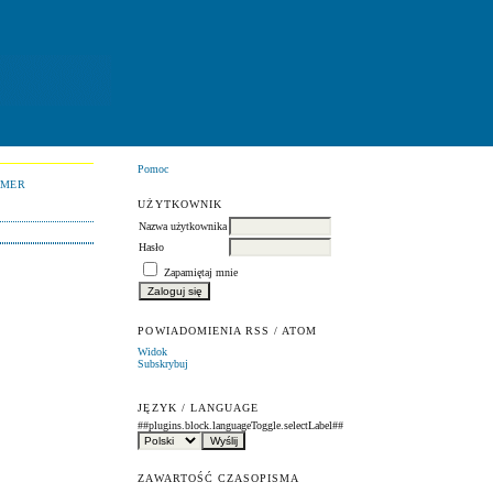
Pomoc
UMER
UŻYTKOWNIK
Nazwa użytkownika
Hasło
Zapamiętaj mnie
POWIADOMIENIA RSS / ATOM
Widok
Subskrybuj
JĘZYK / LANGUAGE
##plugins.block.languageToggle.selectLabel##
ZAWARTOŚĆ CZASOPISMA