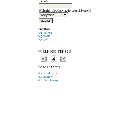
Wyszukaj
##plugins.block.navigation.searchScope##
Przeglądaj
wg numeru
wg autora
wg tytułu
WIELKOŚĆ TEKSTU
INFORMACJE
dla czytelników
dla autorów
dla bibliotekarzy