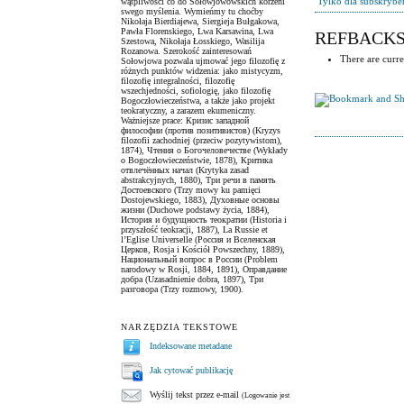
Tylko dla subskryb
wątpliwości co do Sołowjowowskich korzeni
swego myślenia. Wymieńmy tu choćby
Nikołaja Bierdiajewa, Siergieja Bułgakowa,
Pawła Florenskiego, Lwa Karsawina, Lwa
REFBACK
Szestowa, Nikołaja Łosskiego, Wasilija
Rozanowa. Szerokość zainteresowań
There are curre
Sołowjowa pozwala ujmować jego filozofię z
różnych punktów widzenia: jako mistycyzm,
filozofię integralności, filozofię
wszechjedności, sofiologię, jako filozofię
Bogoczłowieczeństwa, a także jako projekt
teokratyczny, a zarazem ekumeniczny.
Ważniejsze prace: Кризис западной
философии (против позитивистов) (Kryzys
filozofii zachodniej (przeciw pozytywistom),
1874), Чтения о Богочеловечестве (Wykłady
o Bogoczłowieczeństwie, 1878), Критика
отвлечённых начал (Krytyka zasad
abstrakcyjnych, 1880), Три речи в память
Достоевского (Trzy mowy ku pamięci
Dostojewskiego, 1883), Духовные основы
жизни (Duchowe podstawy życia, 1884),
История и будущность теократии (Historia i
przyszłość teokracji, 1887), La Russie et
l’Eglise Universelle (Россия и Вселенская
Церков, Rosja i Kościół Powszechny, 1889),
Национальный вопрос в России (Problem
narodowy w Rosji, 1884, 1891), Оправдание
добра (Uzasadnienie dobra, 1897), Три
разговора (Trzy rozmowy, 1900).
NARZĘDZIA TEKSTOWE
Indeksowane metadane
Jak cytować publikację
Wyślij tekst przez e-mail
(Logowanie jest