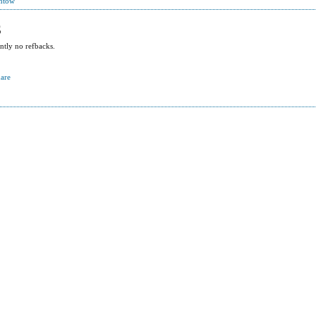
entów
S
ntly no refbacks.