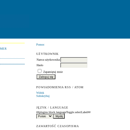
Pomoc
UMER
UŻYTKOWNIK
Nazwa użytkownika
Hasło
Zapamiętaj mnie
POWIADOMIENIA RSS / ATOM
Widok
Subskrybuj
JĘZYK / LANGUAGE
##plugins.block.languageToggle.selectLabel##
ZAWARTOŚĆ CZASOPISMA