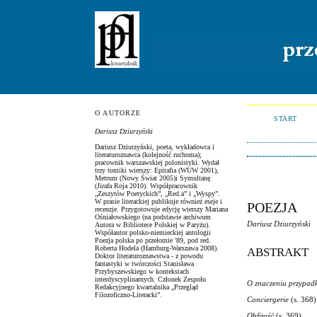
O AUTORZE
START
Dariusz Dziurzyński
Dariusz Dziurzyński, poeta, wykładowca i
literaturoznawca (kolejność ruchoma);
pracownik warszawskiej polonistyki. Wydał
trzy tomiki wierszy: Epitafia (WUW 2001),
Metrum (Nowy Świat 2005)i Symultanę
(Jirafa Roja 2010). Współpracownik
„Zeszytów Poetyckich”, „Red.a” i „Wyspy”.
W prasie literackiej publikuje również eseje i
POEZJA
recenzje. Przygotowuje edycję wierszy Mariana
Ośniałowskiego (na podstawie archiwum
Dariusz Dziurzyński
Autora w Bibliotece Polskiej w Paryżu).
Współautor polsko-niemieckiej antologii
Poezja polska po przełomie '89, pod red.
Roberta Hodela (Hamburg-Warszawa 2008).
ABSTRAKT
Doktor literaturoznawstwa - z powodu
fantastyki w twórczości Stanisława
Przybyszewskiego w kontekstach
interdyscyplinarnych. Członek Zespołu
O znaczeniu przypadk
Redakcyjnego kwartalnika „Przegląd
Filozoficzno-Literacki”.
Conciergerie
(s. 368)
Obfitość
(s. 369)