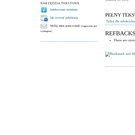
NARZĘDZIA TEKSTOWE
Indeksowane metadane
PEŁNY TEKS
Jak cytować publikację
Tylko dla subskryb
Wyślij tekst przez e-mail
(Logowanie jest
wymagane)
REFBACK
There are curre