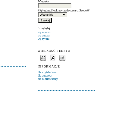
Wyszukaj
##plugins.block.navigation.searchScope##
Przeglądaj
wg numeru
wg autora
wg tytułu
WIELKOŚĆ TEKSTU
INFORMACJE
dla czytelników
dla autorów
dla bibliotekarzy