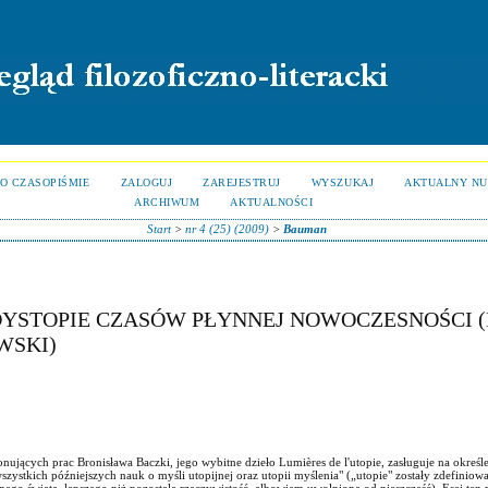
O CZASOPIŚMIE
ZALOGUJ
ZAREJESTRUJ
WYSZUKAJ
AKTUALNY N
ARCHIWUM
AKTUALNOŚCI
Start
>
nr 4 (25) (2009)
>
Bauman
 DYSTOPIE CZASÓW PŁYNNEJ NOWOCZESNOŚCI (
WSKI)
nujących prac Bronisława Baczki, jego wybitne dzieło Lumières de l'utopie, zasługuje na okreś
ystkich późniejszych nauk o myśli utopijnej oraz utopii myślenia" („utopie" zostały zdefiniow
wnego świata, lepszego niż pozostała rzeczywistość, albowiem uwolniona od nieszczęść). Esej te