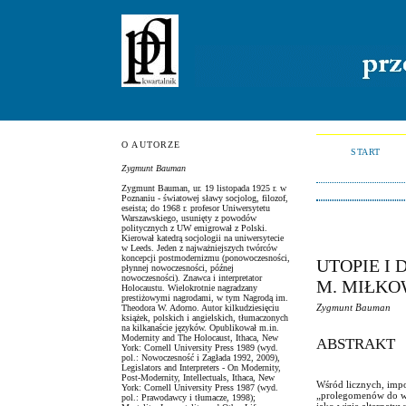
O AUTORZE
START
Zygmunt Bauman
Zygmunt Bauman, ur. 19 listopada 1925 r. w
Poznaniu - światowej sławy socjolog, filozof,
eseista; do 1968 r. profesor Uniwersytetu
Warszawskiego, usunięty z powodów
politycznych z UW emigrował z Polski.
Kierował katedrą socjologii na uniwersytecie
w Leeds. Jeden z najważniejszych twórców
koncepcji postmodernizmu (ponowoczesności,
UTOPIE I
płynnej nowoczesności, późnej
nowoczesności). Znawca i interpretator
M. MIŁKO
Holocaustu. Wielokrotnie nagradzany
prestiżowymi nagrodami, w tym Nagrodą im.
Zygmunt Bauman
Theodora W. Adorno. Autor kilkudziesięciu
książek, polskich i angielskich, tłumaczonych
na kilkanaście języków. Opublikował m.in.
Modernity and The Holocaust, Ithaca, New
ABSTRAKT
York: Cornell University Press 1989 (wyd.
pol.: Nowoczesność i Zagłada 1992, 2009),
Legislators and Interpreters - On Modernity,
Post-Modernity, Intellectuals, Ithaca, New
Wśród licznych, impo
York: Cornell University Press 1987 (wyd.
„prolegomenów do wsz
pol.: Prawodawcy i tłumacze, 1998);
jako wizje alternaty