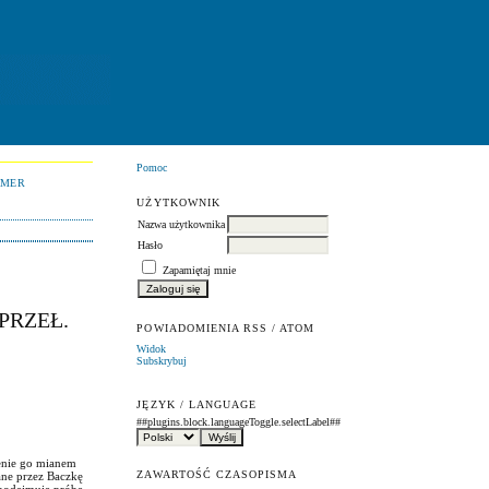
Pomoc
UMER
UŻYTKOWNIK
Nazwa użytkownika
Hasło
Zapamiętaj mnie
PRZEŁ.
POWIADOMIENIA RSS / ATOM
Widok
Subskrybuj
JĘZYK / LANGUAGE
##plugins.block.languageToggle.selectLabel##
lenie go mianem
ZAWARTOŚĆ CZASOPISMA
ane przez Baczkę
n podejmuje próbę