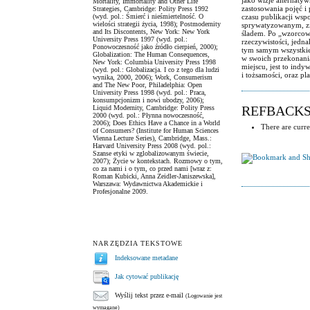
Mortality, Immortality and Other Life
zastosowania pojęć i
Strategies, Cambridge: Polity Press 1992
(wyd. pol.: Śmierć i nieśmiertelność. O
czasu publikacji wsp
wielości strategii życia, 1998); Postmodernity
sprywatyzowanym, zi
and Its Discontents, New York: New York
śladem. Po „wzorcowy
University Press 1997 (wyd. pol.:
rzeczywistości, jedn
Ponowoczesność jako źródło cierpień, 2000);
tym samym wszystkie 
Globalization: The Human Consequences,
w swoich przekonania
New York: Columbia University Press 1998
miejscu, jest to indy
(wyd. pol.: Globalizacja. I co z tego dla ludzi
i tożsamości, oraz 
wynika, 2000, 2006); Work, Consumerism
and The New Poor, Philadelphia: Open
University Press 1998 (wyd. pol.: Praca,
konsumpcjonizm i nowi ubodzy, 2006);
REFBACK
Liquid Modernity, Cambridge: Polity Press
2000 (wyd. pol.: Płynna nowoczesność,
2006); Does Ethics Have a Chance in a World
There are curre
of Consumers? (Institute for Human Sciences
Vienna Lecture Series), Cambridge, Mass.:
Harvard University Press 2008 (wyd. pol.:
Szanse etyki w zglobalizowanym świecie,
2007); Życie w kontekstach. Rozmowy o tym,
co za nami i o tym, co przed nami [wraz z:
Roman Kubicki, Anna Zeidler-Janiszewska],
Warszawa: Wydawnictwa Akademickie i
Profesjonalne 2009.
NARZĘDZIA TEKSTOWE
Indeksowane metadane
Jak cytować publikację
Wyślij tekst przez e-mail
(Logowanie jest
wymagane)