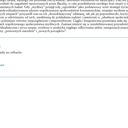
 podejść do zagadnień opracowanych przez Baczkę, w celu prześledzenia zawiłego losu utopii w 
omnianych badań. Gdy „myśliwy" przejął rolę „ogrodnika" jako podstawowy wzór strategii życi
ndywidualizowanym płynno-współczesnym społeczeństwie konsumenckim, utopijne myślenie p
ch utopiach" przyszedł czas na ich „ikonoklastyczną" odmianę, tak jak jej poprzedniczki, kryt
akże w odróżnieniu od nich, nieskłonną do pokładania nadziei i zamierzeń w „idealnym społeczeń
późniejsze reformy niepożądanymi i niepotrzebnymi. Ciągła i bezgraniczna przemiana stała się 
ch współczesnego społeczeństwa myśliwych. Zamiast mieścić się w niezdefiniowanej przyszłośc
widualistyczna i żywa utopia, wcielona w praktykę ciągłego odkrywania siebie, renegocjacji poprz
plany „ponownych narodzin" i „nowych początków".
S
ntly no refbacks.