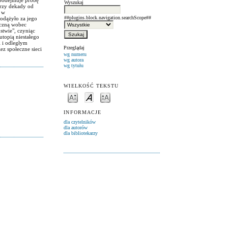
Wyszukaj
trzy dekady od
a w
##plugins.block.navigation.searchScope##
odążyło za jego
yczną wobec
stwie", czyniąc
utopią niestałego
i i odległym
Przeglądaj
ez społeczne sieci
wg numeru
wg autora
wg tytułu
WIELKOŚĆ TEKSTU
INFORMACJE
dla czytelników
dla autorów
dla bibliotekarzy