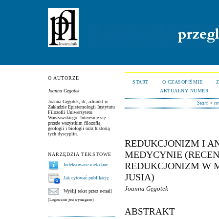
O AUTORZE
START
O CZASOPIŚMIE
AKTUALNY NUMER
Joanna Gęgotek
Joanna Gęgotek, dr, adiunkt w
Start
>
nr
Zakładzie Epistemologii Instytutu
Filozofii Uniwersytetu
Warszawskiego. Interesuje się
przede wszystkim filozofią
geologii i biologii oraz historią
tych dyscyplin.
REDUKCJONIZM I 
MEDYCYNIE (RECEN
NARZĘDZIA TEKSTOWE
REDUKCJONIZM W 
Indeksowane metadane
JUSIA)
Jak cytować publikację
Joanna Gęgotek
Wyślij tekst przez e-mail
(Logowanie jest wymagane)
ABSTRAKT