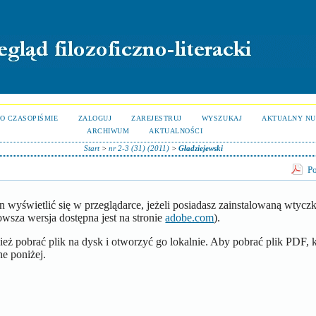
O CZASOPIŚMIE
ZALOGUJ
ZAREJESTRUJ
WYSZUKAJ
AKTUALNY N
ARCHIWUM
AKTUALNOŚCI
Start
>
nr 2-3 (31) (2011)
>
Gładziejewski
Po
 wyświetlić się w przeglądarce, jeżeli posiadasz zainstalowaną wtyc
wsza wersja dostępna jest na stronie
adobe.com
).
ż pobrać plik na dysk i otworzyć go lokalnie. Aby pobrać plik PDF, k
e poniżej.