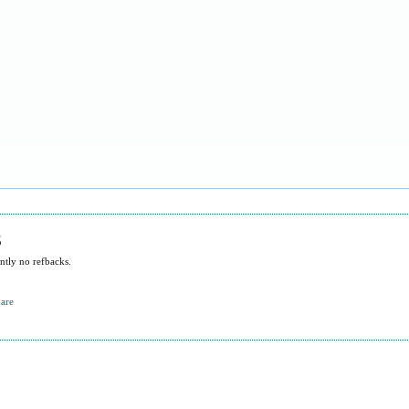
S
ntly no refbacks.