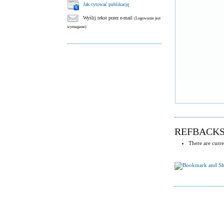
Jak cytować publikację
Wyślij tekst przez e-mail
(Logowanie jest
wymagane)
REFBACK
There are curre