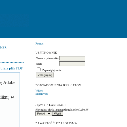
Pomoc
UMER
UŻYTKOWNIK
Nazwa użytkownika
Hasło
bierz plik PDF
Zapamiętaj mnie
zkę Adobe
POWIADOMIENIA RSS / ATOM
Widok
Subskrybuj
liknij w
JĘZYK / LANGUAGE
##plugins.block.languageToggle.selectLabel##
ZAWARTOŚĆ CZASOPISMA