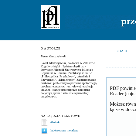
O AUTORZE
START
Paweł Gładziejewski
Paweł Gładziejewski, doktorant w Zakładzie
Kognitywistyki i Epistemologii przy
Instytucie Filozofii Uniwersytetu Mikołaja
Kopernika w Toruniu. Publikacje m.in. w
„Philosophical Psychology”, „Analizie i
Egzystencji”, „Diametrosie”. Zainteresowania
naukowe: problematyka poznania społecznego,
problem reprezentacji umysłowej, ewolucja
PDF powinien
umysłu. Pracuje nad rozprawą doktorską
Reader (najno
dotyczącą sporu o istnienie reprezentacji
umysłowych.
Możesz równie
łącze widoczn
NARZĘDZIA TEKSTOWE
Abstrakt
Indeksowane metadane