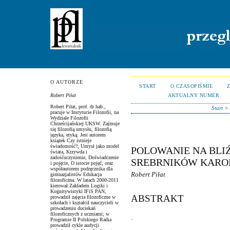
O AUTORZE
START
O CZASOPIŚMIE
AKTUALNY NUMER
Robert Piłat
Robert Piłat, prof. dr hab.,
Start
>
pracuje w Instytucie Filozofii, na
Wydziale Filozofii
Chrześcijańskiej UKSW. Zajmuje
się filozofią umysłu, filozofią
języka, etyką. Jest autorem
książek Czy istnieje
świadomość?, Umysł jako model
POLOWANIE NA BLIŹ
świata, Krzywda i
zadośćuczynienie, Doświadczenie
SREBRNIKÓW KARO
i pojęcie, O istocie pojęć, oraz
współautorem podręcznika dla
Robert Piłat
gimnazjalistów Edukacja
filozoficzna. W latach 2000-2011
kierował Zakładem Logiki i
Kognitywistyki IFiS PAN,
ABSTRAKT
prowadził zajęcia filozoficzne w
szkołach i kształcił nauczycieli w
prowadzeniu dociekań
filozoficznych z uczniami; w
.
Programie II Polskiego Radia
prowadził cykle audycji