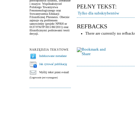
poświęconych filozofii, literaturze
i muzyce. Współzałożyciel
PEŁNY TEKST:
Polskiego Towarzystwa
Fenomenologicznego oraz
Tylko dla subskrybentów
Stowarzyszenia Edukacji
Filozoficznej Phronesis. Obecnie
zajmuje się problemem
samowiedzy (projekt NPRH nr
REFBACKS
0137/FNiTP/H11/80/2011) oraz
filozoficznymi podstawami teorii
There are currently no refbacks
decyzji.
NARZĘDZIA TEKSTOWE
Indeksowane metadane
Jak cytować publikację
Wyślij tekst przez e-mail
(Logowanie jest wymagane)